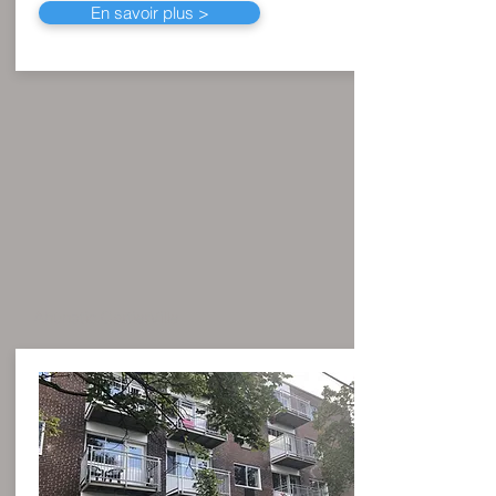
En savoir plus >
Ahunstic CartierVille