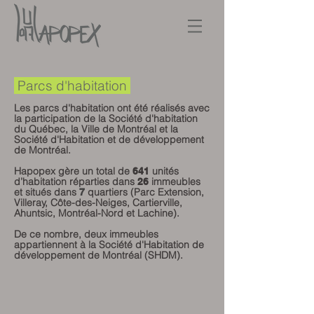
Parcs d'habitation
Les parcs d'habitation ont été réalisés avec
la participation de la Société d'habitation
du Québec, la Ville de Montréal et la
Société d'Habitation et de développement
de Montréal.
Hapopex gère un total de
unités
641
d’habitation réparties dans
immeubles
26
et situés dans
quartiers (Parc Extension,
7
Villeray, Côte-des-Neiges, Cartierville,
Ahuntsic, Montréal-Nord et Lachine).
De ce nombre, deux immeubles
appartiennent à la Société d'Habitation de
développement de Montréal (SHDM).